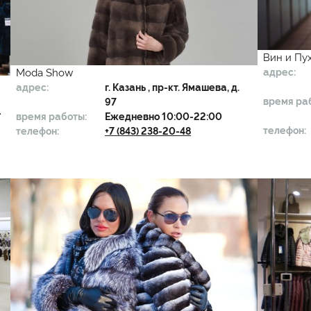
Вин и Пу
адрес:
Moda Show
адрес:
г.
Казань
, пр-кт. Ямашева, д.
время ра
97
-
время работы:
Ежедневно 10:00-22:00
телефон:
телефон:
+7 (843) 238-20-48