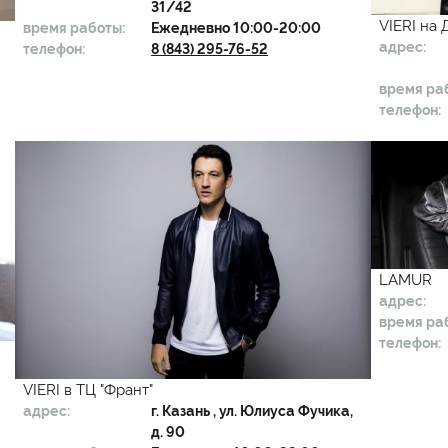
31/42
VIERI на
время работы:
Ежедневно 10:00-20:00
адрес:
телефон:
8 (843) 295-76-52
время ра
телефон:
LAMUR
адрес:
время ра
телефон:
VIERI в ТЦ "Франт"
адрес:
г.
Казань
, ул. Юлиуса Фучика,
д. 90