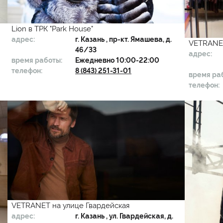
Lion в ТРК "Park House"
адрес:
г.
Казань
, пр-кт. Ямашева, д.
VETRANET
46/33
адрес:
время работы:
Ежедневно 10:00-22:00
телефон:
8 (843) 251-31-01
время ра
телефон:
VETRANET на улице Гвардейская
адрес:
г.
Казань
, ул. Гвардейская, д.