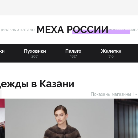
МЕХА РОССИИ
циальный каталог
меховых комп
ки
Пуховики
Пальто
Жилетки
3
2081
1887
310
дежды в Казани
Показаны магазины
1