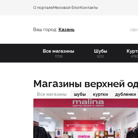
О портале
Меховой блог
Контакты
Ваш город:
Казань
офи
Все магазины
Шубы
Курт
11728
5212
479
Магазины верхней о
Все магазины
шубы
куртки
дубленки