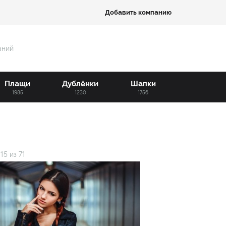
Добавить компанию
аний
Плащи
Дублёнки
Шапки
1985
1230
1756
-
15
из
71