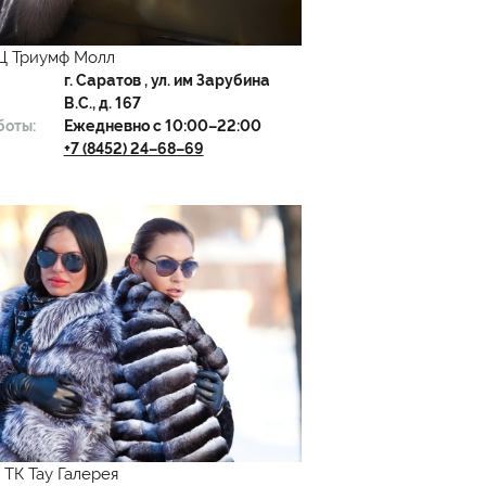
ТЦ Триумф Молл
г.
Саратов
, ул. им Зарубина
В.С., д. 167
боты:
Ежедневно с 10:00–22:00
+7 (8452) 24–68–69
в ТК Тау Галерея