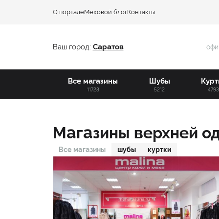
О портале
Меховой блог
Контакты
Ваш город:
Саратов
офи
Все магазины
Шубы
Курт
11728
5212
479
Магазины верхней о
Все магазины
шубы
куртки