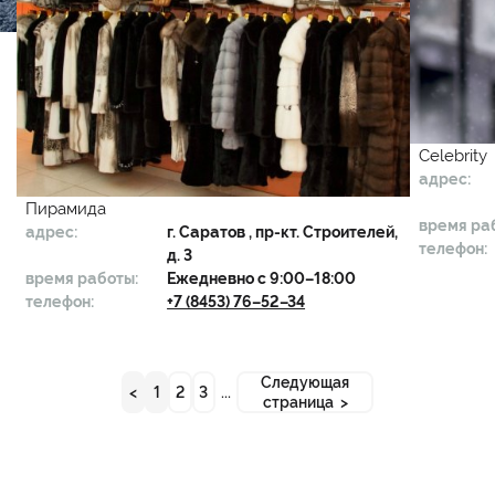
Celebrity
адрес:
Пирамида
время ра
адрес:
г.
Саратов
, пр-кт. Строителей,
телефон:
д. 3
время работы:
Ежедневно с 9:00–18:00
телефон:
+7 (8453) 76–52–34
Следующая
<
1
2
3
...
страница >