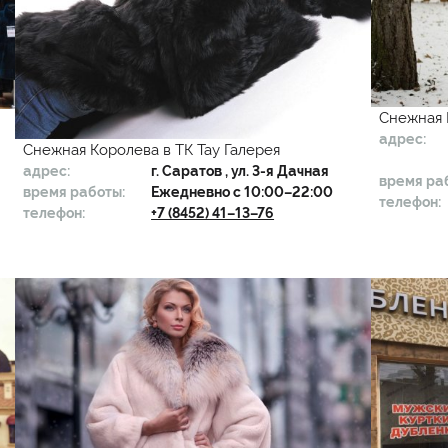
Снежная 
адрес:
Снежная Королева в ТК Тау Галерея
адрес:
г.
Саратов
, ул. 3-я Дачная
время ра
время работы:
Ежедневно с 10:00–22:00
телефон:
телефон:
+7 (8452) 41–13–76