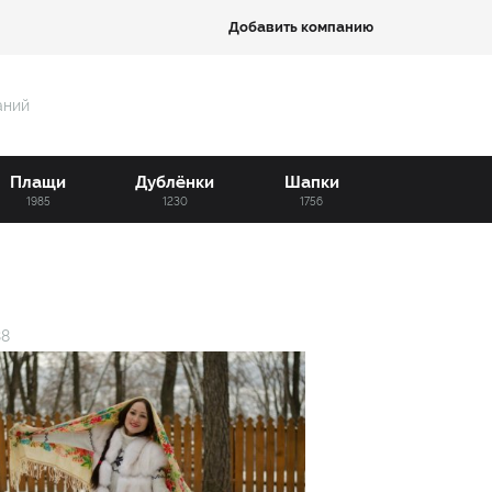
Добавить компанию
аний
Плащи
Дублёнки
Шапки
1985
1230
1756
38