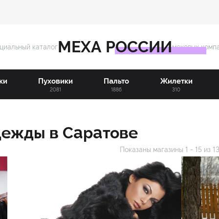
МЕХА РОССИИ
циальный каталог
меховых комп
ки
Пуховики
Пальто
Жилетки
3
2081
1886
310
дежды в Саратове
Показаны магазины
1
-
15
из
1