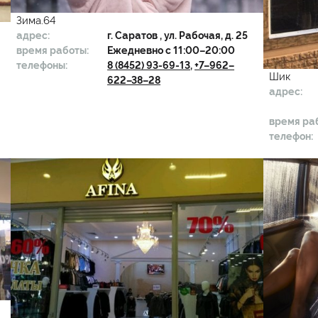
Зима.64
адрес:
г.
Саратов
, ул. Рабочая, д. 25
время работы:
Ежедневно с 11:00–20:00
телефоны:
8 (8452) 93-69-13
,
+7–962–
Шик
622–38–28
адрес:
время ра
телефон: