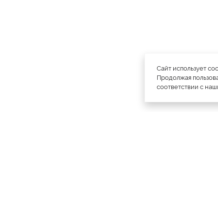
Сайт использует co
Продолжая пользова
соответствии с на
официальный каталог
МЕХА РОССИИ
меховых компаний
Ваш
Саратов
Все магазины
11728
город:
Куртки
4793