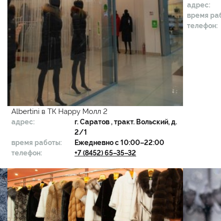
адрес:
время ра
телефон:
Albertini в ТК Happy Молл 2
адрес:
г.
Саратов
, тракт. Вольский, д.
2/1
время работы:
Ежедневно с 10:00–22:00
телефон:
+7 (8452) 65–35–32